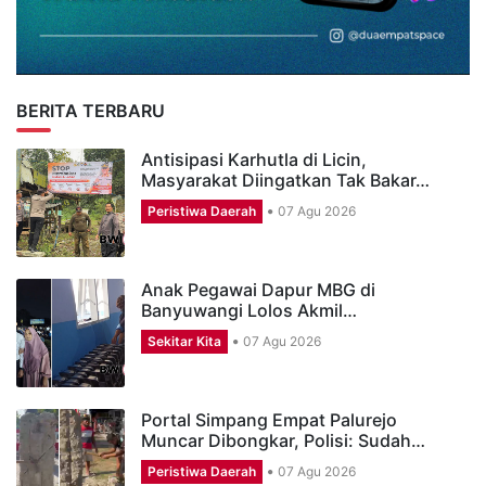
BERITA TERBARU
Antisipasi Karhutla di Licin,
Masyarakat Diingatkan Tak Bakar…
Peristiwa Daerah
07 Agu 2026
Anak Pegawai Dapur MBG di
Banyuwangi Lolos Akmil…
Sekitar Kita
07 Agu 2026
Portal Simpang Empat Palurejo
Muncar Dibongkar, Polisi: Sudah…
Peristiwa Daerah
07 Agu 2026