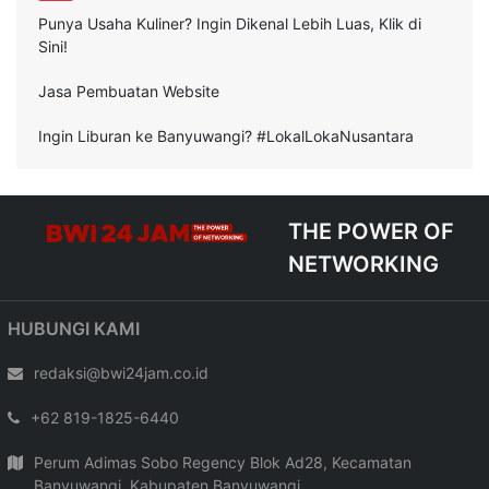
Punya Usaha Kuliner? Ingin Dikenal Lebih Luas, Klik di
Sini!
Jasa Pembuatan Website
Ingin Liburan ke Banyuwangi? #LokalLokaNusantara
THE POWER OF
NETWORKING
HUBUNGI KAMI
redaksi@bwi24jam.co.id
+62 819-1825-6440
Perum Adimas Sobo Regency Blok Ad28, Kecamatan
Banyuwangi, Kabupaten Banyuwangi,