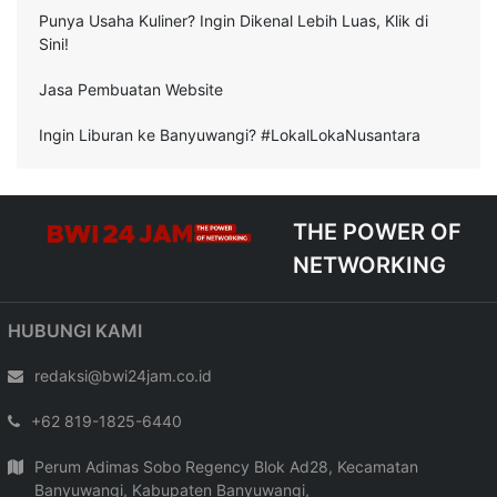
Punya Usaha Kuliner? Ingin Dikenal Lebih Luas, Klik di
Sini!
Jasa Pembuatan Website
Ingin Liburan ke Banyuwangi? #LokalLokaNusantara
THE POWER OF
NETWORKING
HUBUNGI KAMI
redaksi@bwi24jam.co.id
+62 819-1825-6440
Perum Adimas Sobo Regency Blok Ad28, Kecamatan
Banyuwangi, Kabupaten Banyuwangi,