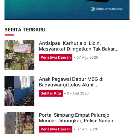
BERITA TERBARU
Antisipasi Karhutla di Licin,
Masyarakat Diingatkan Tak Bakar…
Peristiwa Daerah
07 Agu 2026
Anak Pegawai Dapur MBG di
Banyuwangi Lolos Akmil…
Sekitar Kita
07 Agu 2026
Portal Simpang Empat Palurejo
Muncar Dibongkar, Polisi: Sudah…
Peristiwa Daerah
07 Agu 2026