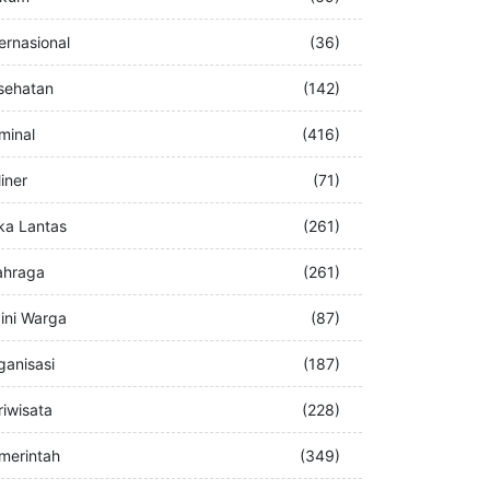
buran
(76)
kum
(69)
ternasional
(36)
sehatan
(142)
iminal
(416)
iner
(71)
ka Lantas
(261)
ahraga
(261)
ini Warga
(87)
ganisasi
(187)
riwisata
(228)