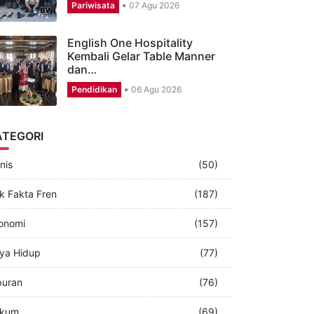
CSR Aston Banyuwangi,
Puluhan Karyawan Perbagus
Musala dan…
Pariwisata
07 Agu 2026
English One Hospitality
Kembali Gelar Table Manner
dan…
Pendidikan
06 Agu 2026
ATEGORI
nis
(50)
k Fakta Fren
(187)
onomi
(157)
ya Hidup
(77)