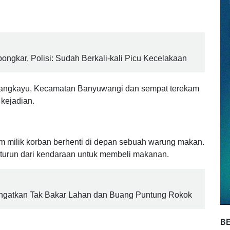
s pecah kaca mobil yang terjadi di Banyuwangi Senin
ang tunai senilai Rp 300 juta milik korban raib digondol
ngkar, Polisi: Sudah Berkali-kali Picu Kecelakaan
Tukangkayu, Kecamatan Banyuwangi dan sempat terekam
kejadian.
m milik korban berhenti di depan sebuah warung makan.
turun dari kendaraan untuk membeli makanan.
 Diingatkan Tak Bakar Lahan dan Buang Puntung Rokok