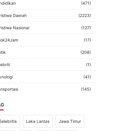
merintah
(349)
ndidikan
(471)
ristiwa Daerah
(2223)
ristiwa Nasional
(127)
jok24Jam
(17)
itik
(208)
ebriti
(1)
knologi
(41)
ansportasi
(145)
AG