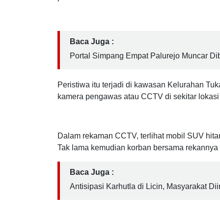
intensif terkait kasus pencurian dengan modu
(18/05/2026) siang. Dalam kejadian tersebut, u
pelaku.
Baca Juga :
Portal Simpang Empat Palurejo Muncar Dibo
Peristiwa itu terjadi di kawasan Kelurahan 
kamera pengawas atau CCTV di sekitar lokasi 
Dalam rekaman CCTV, terlihat mobil SUV hita
Tak lama kemudian korban bersama rekannya 
Baca Juga :
Antisipasi Karhutla di Licin, Masyarakat