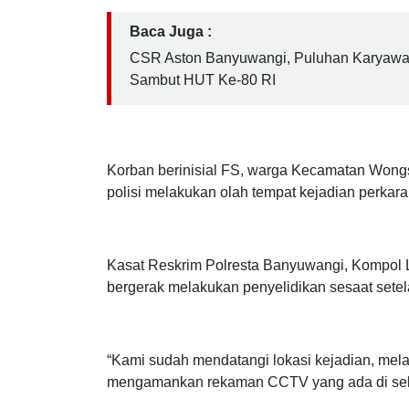
Alarm mobil sempat berbunyi keras dan membua
melarikan diri sambil membawa tas yang diduga
Baca Juga :
CSR Aston Banyuwangi, Puluhan Karyawa
Sambut HUT Ke-80 RI
Korban berinisial FS, warga Kecamatan Wongs
polisi melakukan olah tempat kejadian perkara 
Kasat Reskrim Polresta Banyuwangi, Kompol
bergerak melakukan penyelidikan sesaat sete