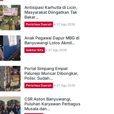
ERITA TERBARU
Antisipasi Karhutla di Licin,
Masyarakat Diingatkan Tak
Bakar…
Peristiwa Daerah
07 Agu 2026
Anak Pegawai Dapur MBG di
Banyuwangi Lolos Akmil…
Sekitar Kita
07 Agu 2026
Portal Simpang Empat
Palurejo Muncar Dibongkar,
Polisi: Sudah…
Peristiwa Daerah
07 Agu 2026