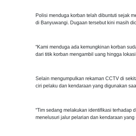
“Kami sudah mendatangi lokasi kejadian, mel
mengamankan rekaman CCTV yang ada di sekit
Polisi menduga korban telah dibuntuti sejak 
di Banyuwangi. Dugaan tersebut kini masih did
“Kami menduga ada kemungkinan korban sudah 
dari titik korban mengambil uang hingga lokasi
Selain mengumpulkan rekaman CCTV di sekitar
ciri pelaku dan kendaraan yang digunakan saat
“Tim sedang melakukan identifikasi terhadap
menelusuri jalur pelarian dan kendaraan yang