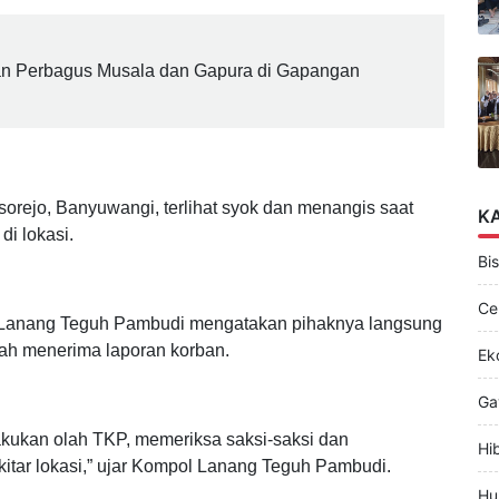
t warga sekitar terkejut. Namun kedua pelaku berhasil
 berisi uang tunai Rp 300 juta.
n Perbagus Musala dan Gapura di Gapangan
orejo, Banyuwangi, terlihat syok dan menangis saat
K
di lokasi.
Bis
Ce
 Lanang Teguh Pambudi mengatakan pihaknya langsung
lah menerima laporan korban.
Ek
Ga