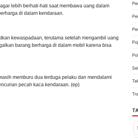
Pe
Pe
agar lebih berhati-hati saat membawa uang dalam
berharga di dalam kendaraan.
Pe
Pe
tkan kewaspadaan, terutama setelah mengambil uang
Po
galkan barang berharga di dalam mobil karena bisa
Pol
Sel
i masih memburu dua terduga pelaku dan mendalami
Te
pencurian pecah kaca kendaraan. (ep)
Tr
T