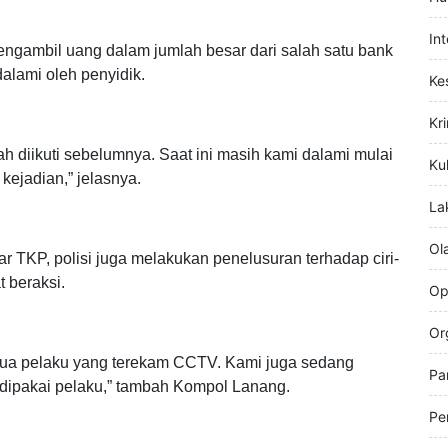
akukan olah TKP, memeriksa saksi-saksi dan
Hi
ar lokasi,” ujar Kompol Lanang Teguh Pambudi.
Hu
In
mengambil uang dalam jumlah besar dari salah satu bank
alami oleh penyidik.
Ke
Kr
diikuti sebelumnya. Saat ini masih kami dalami mulai
Kul
 kejadian,” jelasnya.
La
Ol
 TKP, polisi juga melakukan penelusuran terhadap ciri-
 beraksi.
Op
Or
 dua pelaku yang terekam CCTV. Kami juga sedang
Pa
 dipakai pelaku,” tambah Kompol Lanang.