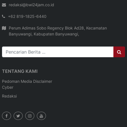
redaksi@bwi24jam.co.id
+62 819-1825-6440
Perum Adimas Sobo Regency Blok Ad28, Kecamatan
Banyuwangi, Kabupaten Banyuwangi,
TENTANG KAMI
Pedoman Media
Disclaimer
Cyber
Redaksi