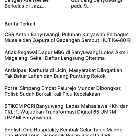
dengan Aransemen
Guncang Banyuwangi
Berkelas di Jazz…
pada 9…
Berita Terkait
CSR Aston Banyuwangi, Puluhan Karyawan Perbagus
Musala dan Gapura di Gapangan Sambut HUT Ke-80 RI
Anak Pegawai Dapur MBG di Banyuwangi Lolos Akmil
Magelang, Sekali Daftar Langsung Diterima
Antisipasi Karhutla di Licin, Masyarakat Diingatkan
Tak Bakar Lahan dan Buang Puntung Rokok
Portal Simpang Empat Palurejo Muncar Dibongkar,
Polisi: Sudah Berkali-kali Picu Kecelakaan
STIKOM PGRI Banyuwangi Lepas Mahasiswa KKN dan
PKL-1, Wujudkan Transformasi Digital 65 UMKM
UMAMI Banyuwangi
English One Hospitality Kembali Gelar Table Manner
dan Hotel Tour, Dispendik Pesan Peserta Jadi