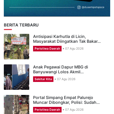
BERITA TERBARU
Antisipasi Karhutla di Licin,
Masyarakat Diingatkan Tak Bakar…
Peristiwa Daerah
07 Agu 2026
Anak Pegawai Dapur MBG di
Banyuwangi Lolos Akmil…
Sekitar Kita
07 Agu 2026
Portal Simpang Empat Palurejo
Muncar Dibongkar, Polisi: Sudah…
Peristiwa Daerah
07 Agu 2026