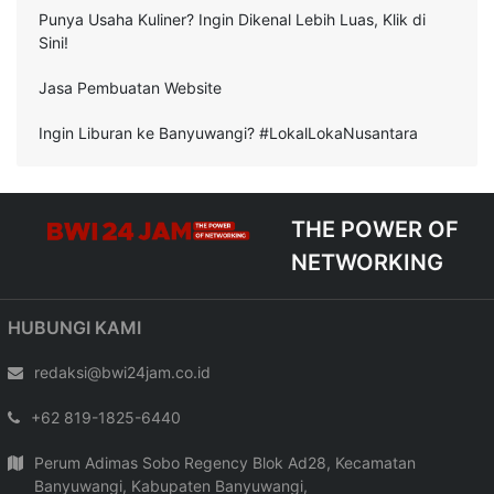
Punya Usaha Kuliner? Ingin Dikenal Lebih Luas, Klik di
Sini!
Jasa Pembuatan Website
Ingin Liburan ke Banyuwangi? #LokalLokaNusantara
THE POWER OF
NETWORKING
HUBUNGI KAMI
redaksi@bwi24jam.co.id
+62 819-1825-6440
Perum Adimas Sobo Regency Blok Ad28, Kecamatan
Banyuwangi, Kabupaten Banyuwangi,