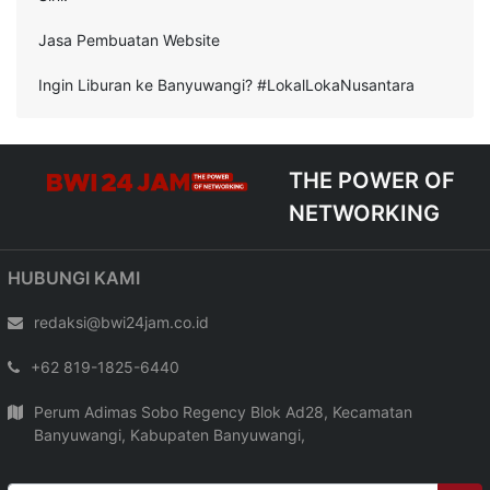
Jasa Pembuatan Website
Ingin Liburan ke Banyuwangi? #LokalLokaNusantara
THE POWER OF
NETWORKING
HUBUNGI KAMI
redaksi@bwi24jam.co.id
+62 819-1825-6440
Perum Adimas Sobo Regency Blok Ad28, Kecamatan
Banyuwangi, Kabupaten Banyuwangi,