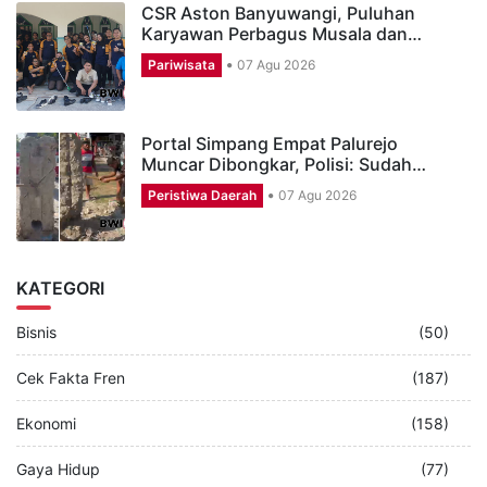
CSR Aston Banyuwangi, Puluhan
Karyawan Perbagus Musala dan…
Pariwisata
07 Agu 2026
Portal Simpang Empat Palurejo
Muncar Dibongkar, Polisi: Sudah…
Peristiwa Daerah
07 Agu 2026
KATEGORI
Bisnis
(50)
Cek Fakta Fren
(187)
Ekonomi
(158)
Gaya Hidup
(77)