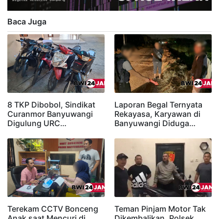
Baca Juga
8 TKP Dibobol, Sindikat
Laporan Begal Ternyata
Curanmor Banyuwangi
Rekayasa, Karyawan di
Digulung URC…
Banyuwangi Diduga…
Terekam CCTV Bonceng
Teman Pinjam Motor Tak
Anak saat Mencuri di
Dikembalikan, Polsek