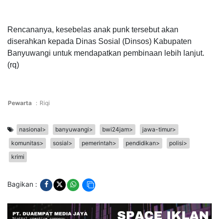
Rencananya, kesebelas anak punk tersebut akan
diserahkan kepada Dinas Sosial (Dinsos) Kabupaten
Banyuwangi untuk mendapatkan p
embinaan lebih lanjut.
(rq)
Pewarta
:
Riqi
nasional>
banyuwangi>
bwi24jam>
jawa-timur>
komunitas>
sosial>
pemerintah>
pendidikan>
polisi>
krimi
Bagikan :