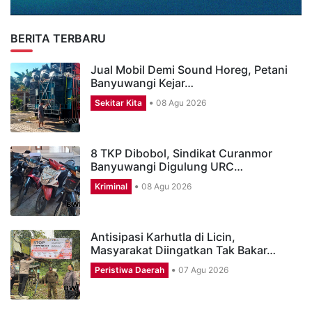
BERITA TERBARU
Jual Mobil Demi Sound Horeg, Petani
Banyuwangi Kejar…
Sekitar Kita
08 Agu 2026
8 TKP Dibobol, Sindikat Curanmor
Banyuwangi Digulung URC…
Kriminal
08 Agu 2026
Antisipasi Karhutla di Licin,
Masyarakat Diingatkan Tak Bakar…
Peristiwa Daerah
07 Agu 2026