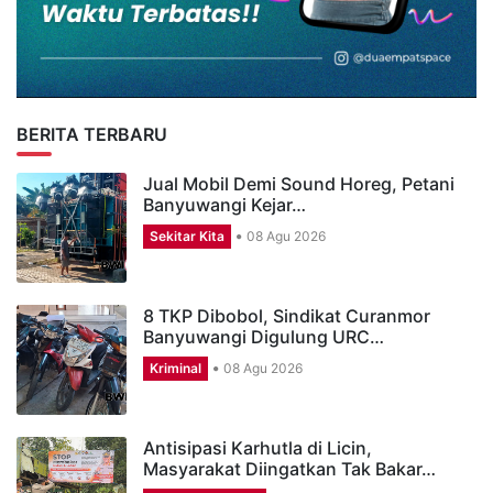
BERITA TERBARU
Jual Mobil Demi Sound Horeg, Petani
Banyuwangi Kejar…
Sekitar Kita
08 Agu 2026
8 TKP Dibobol, Sindikat Curanmor
Banyuwangi Digulung URC…
Kriminal
08 Agu 2026
Antisipasi Karhutla di Licin,
Masyarakat Diingatkan Tak Bakar…