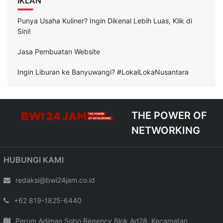
IKLAN
Punya Usaha Kuliner? Ingin Dikenal Lebih Luas, Klik di
Sini!
Jasa Pembuatan Website
Ingin Liburan ke Banyuwangi? #LokalLokaNusantara
THE POWER OF
NETWORKING
HUBUNGI KAMI
redaksi@bwi24jam.co.id
+62 819-1825-6440
Perum Adimas Sobo Regency Blok Ad28, Kecamatan