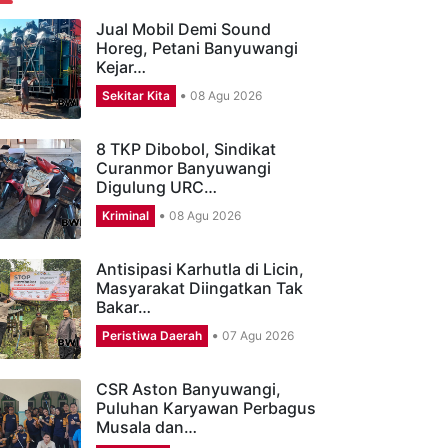
ERITA TERBARU
Jual Mobil Demi Sound
Horeg, Petani Banyuwangi
Kejar…
Sekitar Kita
08 Agu 2026
8 TKP Dibobol, Sindikat
Curanmor Banyuwangi
Digulung URC…
Kriminal
08 Agu 2026
Antisipasi Karhutla di Licin,
Masyarakat Diingatkan Tak
Bakar…
Peristiwa Daerah
07 Agu 2026