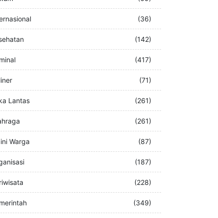
buran
(76)
kum
(69)
ternasional
(36)
sehatan
(142)
iminal
(417)
iner
(71)
ka Lantas
(261)
ahraga
(261)
ini Warga
(87)
ganisasi
(187)
riwisata
(228)