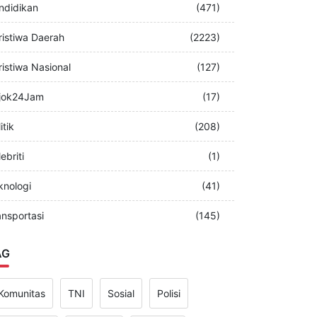
merintah
(349)
ndidikan
(471)
ristiwa Daerah
(2223)
ristiwa Nasional
(127)
jok24Jam
(17)
itik
(208)
ebriti
(1)
knologi
(41)
ansportasi
(145)
AG