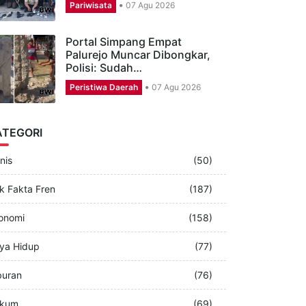
CSR Aston Banyuwangi,
Puluhan Karyawan Perbagus
Musala dan…
Pariwisata
07 Agu 2026
Portal Simpang Empat
Palurejo Muncar Dibongkar,
Polisi: Sudah…
Peristiwa Daerah
07 Agu 2026
ATEGORI
nis
(50)
k Fakta Fren
(187)
onomi
(158)
ya Hidup
(77)