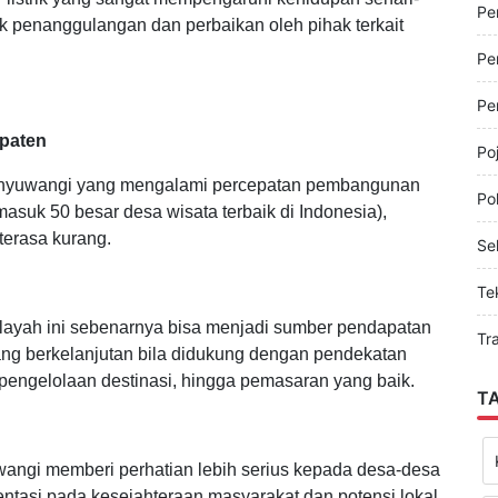
Pe
r listrik yang sangat mempengaruhi kehidupan sehari-
Pe
tuk penanggulangan dan perbaikan oleh pihak terkait
Pe
Pe
paten
Po
Banyuwangi yang mengalami percepatan pembangunan
Pol
suk 50 besar desa wisata terbaik di Indonesia),
erasa kurang.
Sel
Te
wilayah ini sebenarnya bisa menjadi sumber pendapatan
Tr
ang berkelanjutan bila didukung dengan pendekatan
, pengelolaan destinasi, hingga pemasaran yang baik.
T