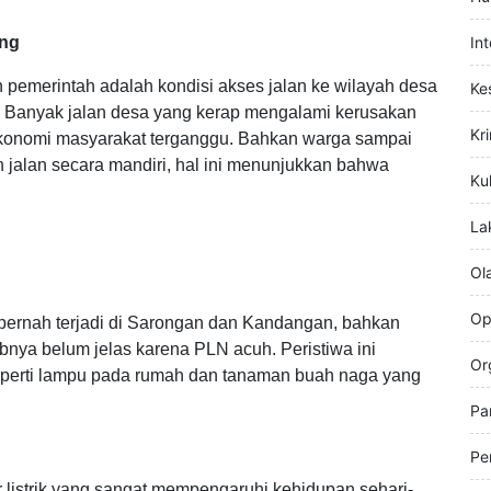
Hi
esional dan terencana oleh pemerintah kabupaten.
Hu
ung
In
n pemerintah adalah kondisi akses jalan ke wilayah desa
Ke
an. Banyak jalan desa yang kerap mengalami kerusakan
Kr
 ekonomi masyarakat terganggu.
Bahkan warga sampai
jalan secara mandiri, hal ini menunjukkan bahwa
Kul
La
Ol
Op
pernah terjadi di Sarongan dan Kandangan, bahkan
abnya belum jelas karena PLN acuh. Peristiwa ini
Or
eperti lampu pada rumah dan tanaman buah naga yang
Pa