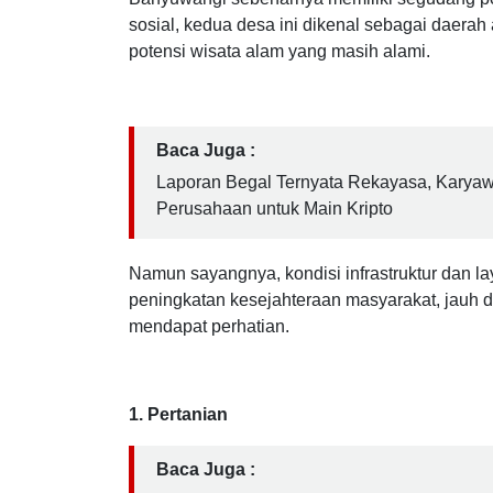
BWI24JAM.CO.ID, Banyuwangi -
Desa Saron
Banyuwangi sebenarnya memiliki segudang po
sosial, kedua desa ini dikenal sebagai daerah 
potensi wisata alam yang masih alami.
Baca Juga :
Laporan Begal Ternyata Rekayasa, Karya
Perusahaan untuk Main Kripto
Namun sayangnya, kondisi infrastruktur dan l
peningkatan kesejahteraan masyarakat, jauh d
mendapat perhatian.
1. Pertanian