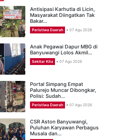
ERITA TERBARU
Antisipasi Karhutla di Licin,
Masyarakat Diingatkan Tak
Bakar…
Peristiwa Daerah
07 Agu 2026
Anak Pegawai Dapur MBG di
Banyuwangi Lolos Akmil…
Sekitar Kita
07 Agu 2026
Portal Simpang Empat
Palurejo Muncar Dibongkar,
Polisi: Sudah…
Peristiwa Daerah
07 Agu 2026