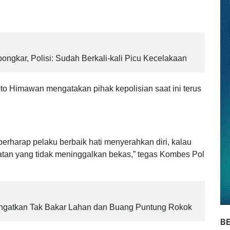
aca mobil yang terjadi di wilayah Banyuwangi pada
am peristiwa tersebut, uang tunai senilai Rp300 juta
ngkar, Polisi: Sudah Berkali-kali Picu Kecelakaan
o Himawan mengatakan pihak kepolisian saat ini terus
erharap pelaku berbaik hati menyerahkan diri, kalau
ahatan yang tidak meninggalkan bekas,” tegas Kombes Pol