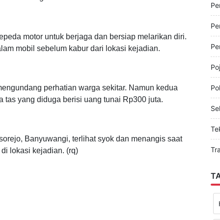
 menggunakan sepeda motor warna putih tampak mondar-
Pe
i. Setelah situasi dinilai aman, salah satu pelaku turun
an belakang mobil.
Pe
Pe
epeda motor untuk berjaga dan bersiap melarikan diri.
Pe
lam mobil sebelum kabur dari lokasi kejadian.
Po
mengundang perhatian warga sekitar. Namun kedua
Pol
 tas yang diduga berisi uang tunai Rp300 juta.
Sel
Te
orejo, Banyuwangi, terlihat syok dan menangis saat
Tr
i lokasi kejadian. (rq)
T