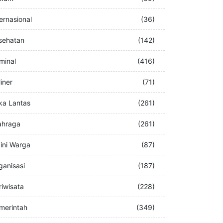
buran
(76)
kum
(69)
ternasional
(36)
sehatan
(142)
iminal
(416)
iner
(71)
ka Lantas
(261)
ahraga
(261)
ini Warga
(87)
ganisasi
(187)
riwisata
(228)