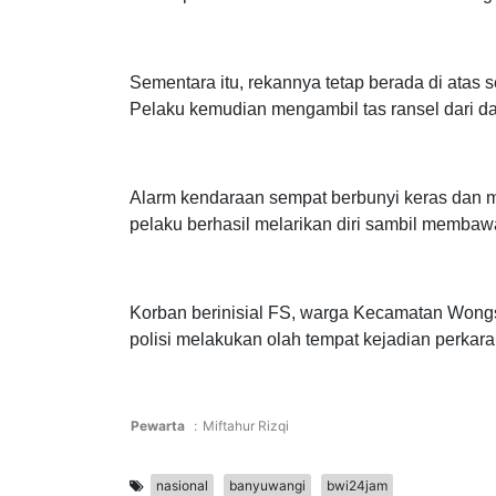
Tidak lama berselang, dua pria yang datang
mandir di sekitar lokasi sambil memantau situas
dari sepeda motor dan memecahkan kaca bagi
Sementara itu, rekannya tetap berada di atas s
Pelaku kemudian mengambil tas ransel dari da
Alarm kendaraan sempat berbunyi keras dan 
pelaku berhasil melarikan diri sambil membawa
Korban berinisial FS, warga Kecamatan Wongs
polisi melakukan olah tempat kejadian perkara d
Pewarta
:
Miftahur Rizqi