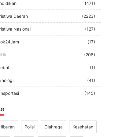
merintah
(349)
ndidikan
(471)
ristiwa Daerah
(2223)
ristiwa Nasional
(127)
jok24Jam
(17)
itik
(208)
ebriti
(1)
knologi
(41)
ansportasi
(145)
AG