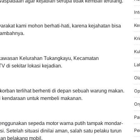
Hi
Hu
aspadaan agar kejadian serupa tidak kembali terulang.
In
Ke
arakat kami mohon berhati-hati, karena kejahatan bisa
 tambahnya.
Kr
Kul
 di kawasan Kelurahan Tukangkayu, Kecamatan
La
di sekitar lokasi kejadian.
Ol
orban terlihat berhenti di depan sebuah warung makan.
Op
i kendaraan untuk membeli makanan.
Or
Pa