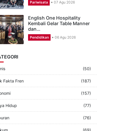
CSR Aston Banyuwangi,
Puluhan Karyawan Perbagus
Musala dan…
Pariwisata
07 Agu 2026
English One Hospitality
Kembali Gelar Table Manner
dan…
Pendidikan
06 Agu 2026
ATEGORI
nis
(50)
k Fakta Fren
(187)
onomi
(157)
ya Hidup
(77)