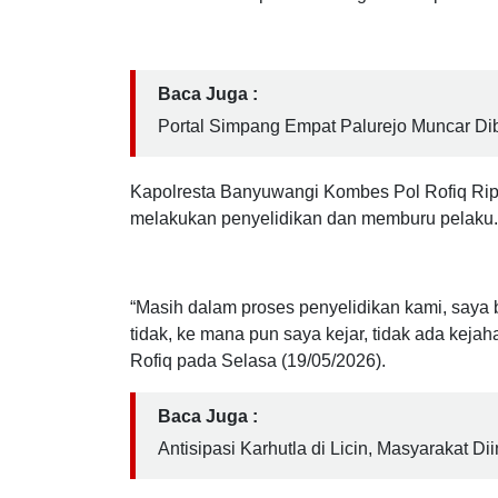
terkait kasus pencurian dengan modus pecah k
Senin (18/05/2026) sekira pukul 14:46 WIB. Dal
milik korban dilaporkan hilang dibawa pelaku.
Baca Juga :
Portal Simpang Empat Palurejo Muncar Dibo
Kapolresta Banyuwangi Kombes Pol Rofiq Ript
melakukan penyelidikan dan memburu pelaku.
“Masih dalam proses penyelidikan kami, saya b
tidak, ke mana pun saya kejar, tidak ada kej
Rofiq pada Selasa (19/05/2026).
Baca Juga :