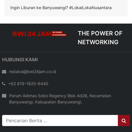
Ingin Liburan ke Banyuwangi? #LokalLokaNusantara
THE POWER OF
NETWORKING
HUBUNGI KAMI
redaksi@bwi24jam.co.id
+62 819-1825-6440
Perum Adimas Sobo Regency Blok Ad28, Kecamatan
Banyuwangi, Kabupaten Banyuwangi,