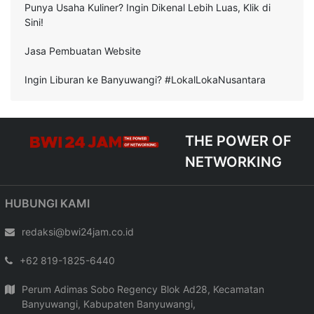
Punya Usaha Kuliner? Ingin Dikenal Lebih Luas, Klik di
Sini!
Jasa Pembuatan Website
Ingin Liburan ke Banyuwangi? #LokalLokaNusantara
THE POWER OF
NETWORKING
HUBUNGI KAMI
redaksi@bwi24jam.co.id
+62 819-1825-6440
Perum Adimas Sobo Regency Blok Ad28, Kecamatan
Banyuwangi, Kabupaten Banyuwangi,