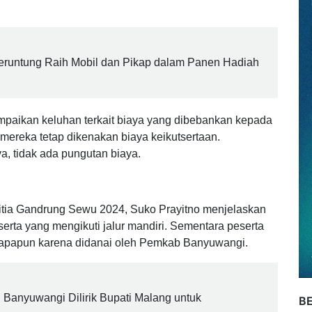
a disambut oleh peserta, tetapi juga oleh para orang
gelaran tersebut.
eruntung Raih Mobil dan Pikap dalam Panen Hadiah
mpaikan keluhan terkait biaya yang dibebankan kepada
mereka tetap dikenakan biaya keikutsertaan.
, tidak ada pungutan biaya.
tia Gandrung Sewu 2024, Suko Prayitno menjelaskan
erta yang mengikuti jalur mandiri. Sementara peserta
ya apapun karena didanai oleh Pemkab Banyuwangi.