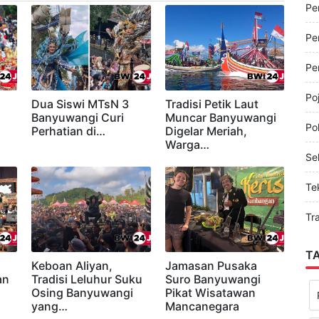
Pe
Pe
Pe
Pe
Po
Dua Siswi MTsN 3
Tradisi Petik Laut
Banyuwangi Curi
Muncar Banyuwangi
Pol
Perhatian di…
Digelar Meriah,
Warga…
Sel
Te
Tr
T
Keboan Aliyan,
Jamasan Pusaka