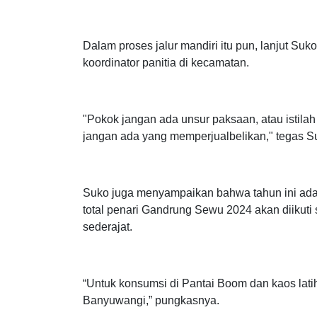
"Waktu proses seleksi kelebihan penari begitu
Maka, kami memberikan opsi jalur mandiri dengan
Dalam proses jalur mandiri itu pun, lanjut Su
koordinator panitia di kecamatan.
"Pokok jangan ada unsur paksaan, atau istilah 
jangan ada yang memperjualbelikan," tegas S
Suko juga menyampaikan bahwa tahun ini ada k
total penari Gandrung Sewu 2024 akan diikuti
sederajat.