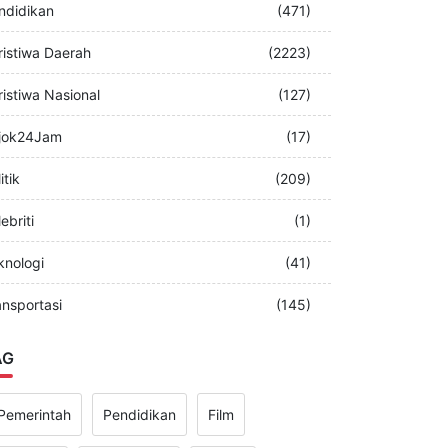
merintah
(349)
ndidikan
(471)
ristiwa Daerah
(2223)
ristiwa Nasional
(127)
jok24Jam
(17)
itik
(209)
ebriti
(1)
knologi
(41)
ansportasi
(145)
AG