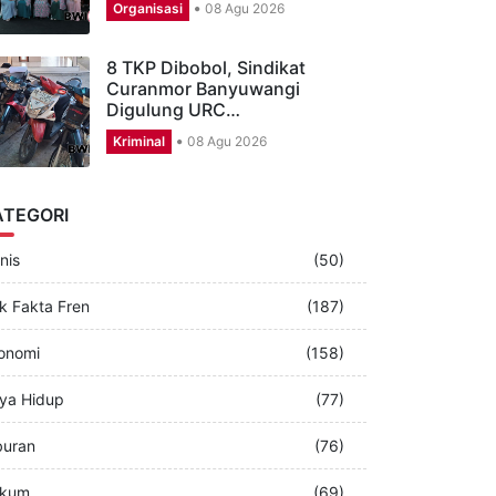
DMI Banyuwangi Gaungkan
Gerakan Masjid Hijau untuk
Menjaga…
Organisasi
08 Agu 2026
8 TKP Dibobol, Sindikat
Curanmor Banyuwangi
Digulung URC…
Kriminal
08 Agu 2026
ATEGORI
nis
(50)
k Fakta Fren
(187)
onomi
(158)
ya Hidup
(77)