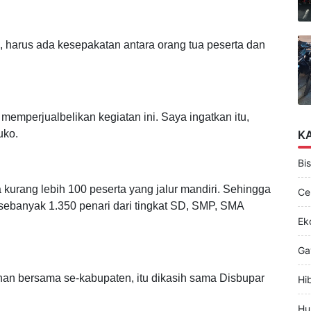
 banyak, orang tua bersikukuh untuk anaknya ikut tampil.
 biaya sendiri, tetapi tetap dipilih selektif,"
ko, harus ada kesepakatan antara orang tua peserta dan
memperjualbelikan kegiatan ini. Saya ingatkan itu,
uko.
K
Bis
urang lebih 100 peserta yang jalur mandiri. Sehingga
Ce
 sebanyak 1.350 penari dari tingkat SD, SMP, SMA
Ek
Ga