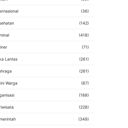
buran
(76)
kum
(69)
ternasional
(36)
sehatan
(142)
iminal
(418)
iner
(71)
ka Lantas
(261)
ahraga
(261)
ini Warga
(87)
ganisasi
(188)
riwisata
(228)