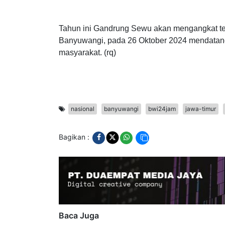
“Untuk konsumsi di Pantai Boom dan kaos lati
Banyuwangi,” pungkasnya.
Tahun ini Gandrung Sewu akan mengangkat te
Banyuwangi, pada 26 Oktober 2024 mendatang. 
masyarakat. (rq)
nasional
banyuwangi
bwi24jam
jawa-timur
Bagikan :