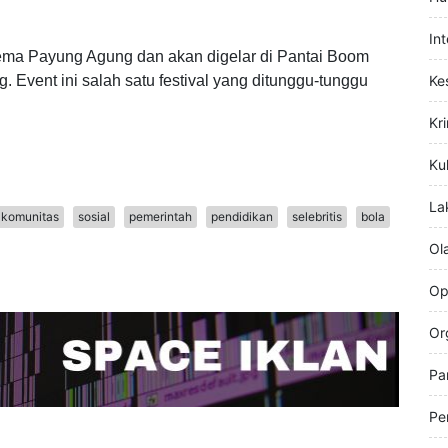
han bersama se-kabupaten, itu dikasih sama Disbupar
Hi
Hu
In
ma Payung Agung dan akan digelar di Pantai Boom
Event ini salah satu festival yang ditunggu-tunggu
Ke
Kr
Kul
La
komunitas
sosial
pemerintah
pendidikan
selebritis
bola
Ol
Op
Or
Pa