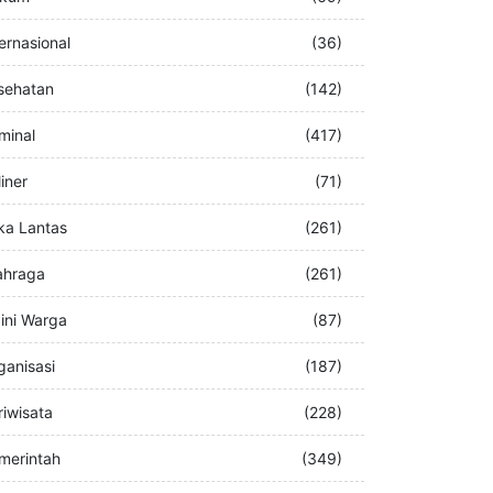
buran
(76)
kum
(69)
ternasional
(36)
sehatan
(142)
iminal
(417)
iner
(71)
ka Lantas
(261)
ahraga
(261)
ini Warga
(87)
ganisasi
(187)
riwisata
(228)