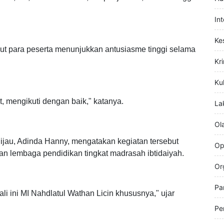
Hi
praktikkan berbagai rangkaian ibadah haji dan umrah
-zam, sai, wukuf di Arafah, lempar jumrah, tahalul hingga
Hu
In
Ke
t para peserta menunjukkan antusiasme tinggi selama
Kr
Kul
 mengikuti dengan baik," katanya.
La
Ol
ijau, Adinda Hanny, mengatakan kegiatan tersebut
Op
n lembaga pendidikan tingkat madrasah ibtidaiyah.
Or
Pa
li ini MI Nahdlatul Wathan Licin khususnya," ujar