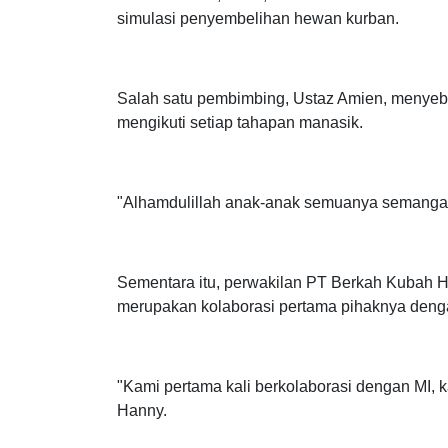
Selama kegiatan berlangsung, para siswa mem
mulai dari niat, tawaf, tata cara minum air zam
simulasi penyembelihan hewan kurban.
Salah satu pembimbing, Ustaz Amien, menyebu
mengikuti setiap tahapan manasik.
"Alhamdulillah anak-anak semuanya semangat,
Sementara itu, perwakilan PT Berkah Kubah H
merupakan kolaborasi pertama pihaknya denga
"Kami pertama kali berkolaborasi dengan MI, ka