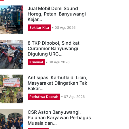
ERITA TERBARU
Jual Mobil Demi Sound
Horeg, Petani Banyuwangi
Kejar…
Sekitar Kita
08 Agu 2026
8 TKP Dibobol, Sindikat
Curanmor Banyuwangi
Digulung URC…
Kriminal
08 Agu 2026
Antisipasi Karhutla di Licin,
Masyarakat Diingatkan Tak
Bakar…
Peristiwa Daerah
07 Agu 2026