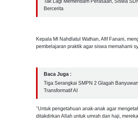
Baca Juga :
Tak Lagi Memendam Perasaan, Siswa SD
Bercerita
Kepala MI Nahdlatul Wathan, Afif Fanani, men
pembelajaran praktik agar siswa memahami sya
Baca Juga :
Tiga Serangkai SMPN 2 Glagah Banyuwan
Transformatif AI
"Untuk pengetahuan anak-anak agar mengetahu
ditakdirkan Allah untuk umrah dan haji, mereka