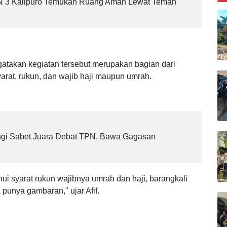
B
N 3 Kalipuro Temukan Ruang Aman Lewat Teman
gatakan kegiatan tersebut merupakan bagian dari
rat, rukun, dan wajib haji maupun umrah.
gi Sabet Juara Debat TPN, Bawa Gagasan
i syarat rukun wajibnya umrah dan haji, barangkali
 punya gambaran," ujar Afif.