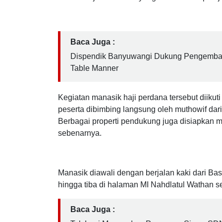
mengikuti praktik pembelajaran manasik haji y
tersebut bertujuan memberikan pemahaman la
ibadah haji dan umrah yang selama ini dipelaja
Baca Juga :
Dispendik Banyuwangi Dukung Pengembanga
Table Manner
Kegiatan manasik haji perdana tersebut diikuti
peserta dibimbing langsung oleh muthowif dar
Berbagai properti pendukung juga disiapkan m
sebenarnya.
Manasik diawali dengan berjalan kaki dari Ba
hingga tiba di halaman MI Nahdlatul Wathan s