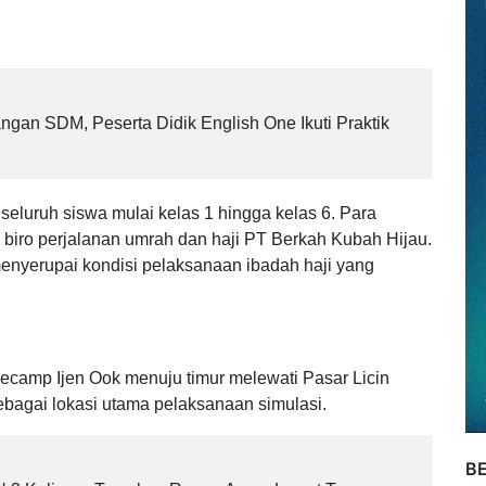
ang digelar pada Rabu (10/6/2026) pagi. Kegiatan
ngsung kepada siswa mengenai tata cara pelaksanaan
ri di dalam kelas.
n SDM, Peserta Didik English One Ikuti Praktik
 seluruh siswa mulai kelas 1 hingga kelas 6. Para
i biro perjalanan umrah dan haji PT Berkah Kubah Hijau.
enyerupai kondisi pelaksanaan ibadah haji yang
secamp Ijen Ook menuju timur melewati Pasar Licin
ebagai lokasi utama pelaksanaan simulasi.