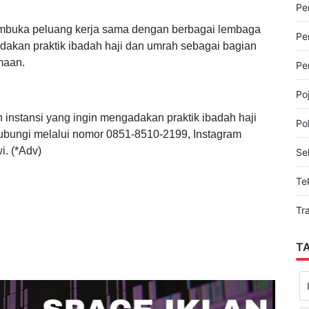
Pe
Pe
buka peluang kerja sama dengan berbagai lembaga
Pe
dakan praktik ibadah haji dan umrah sebagai bagian
maan.
Pe
Po
instansi yang ingin mengadakan praktik ibadah haji
Pol
ubungi melalui nomor 0851-8510-2199, Instagram
. (*Adv)
Sel
Te
Tr
T