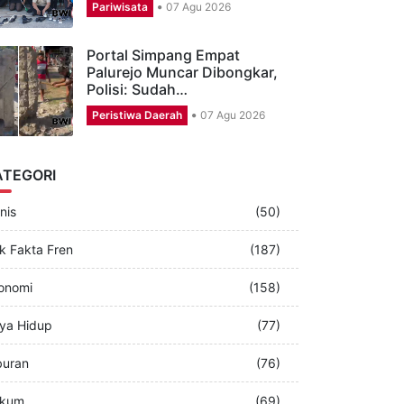
CSR Aston Banyuwangi,
Puluhan Karyawan Perbagus
Musala dan…
Pariwisata
07 Agu 2026
Portal Simpang Empat
Palurejo Muncar Dibongkar,
Polisi: Sudah…
Peristiwa Daerah
07 Agu 2026
ATEGORI
nis
(50)
k Fakta Fren
(187)
onomi
(158)
ya Hidup
(77)