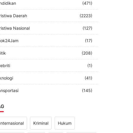
merintah
(349)
ndidikan
(471)
ristiwa Daerah
(2223)
ristiwa Nasional
(127)
jok24Jam
(17)
itik
(208)
ebriti
(1)
knologi
(41)
ansportasi
(145)
AG