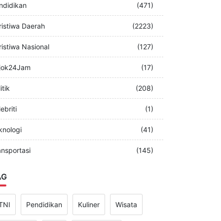
merintah
(349)
ndidikan
(471)
ristiwa Daerah
(2223)
ristiwa Nasional
(127)
jok24Jam
(17)
itik
(208)
ebriti
(1)
knologi
(41)
ansportasi
(145)
AG