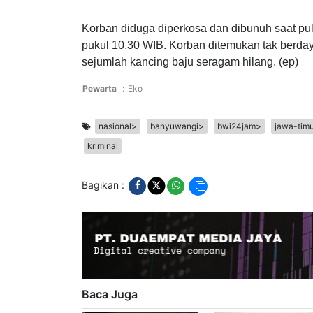
korban Dr Charisma Adilaga Sugiyanto bebera
Korban diduga diperkosa dan dibunuh saat pul
pukul 10.30 WIB. Korban ditemukan tak berda
sejumlah kancing baju seragam hilang. (ep)
Pewarta
:
Eko
nasional>
banyuwangi>
bwi24jam>
jawa-tim
kriminal
Bagikan :