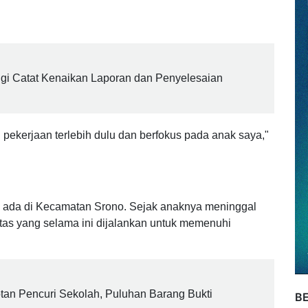
i rutinitas kerja ayah korban, DN (35). Ia memilih tak
hukum sembari menanti kabar kepastian kasus ini
ngi Catat Kenaikan Laporan dan Penyelesaian
 pekerjaan terlebih dulu dan berfokus pada anak saya,"
ng ada di Kecamatan Srono. Sejak anaknya meninggal
ivitas yang selama ini dijalankan untuk memenuhi