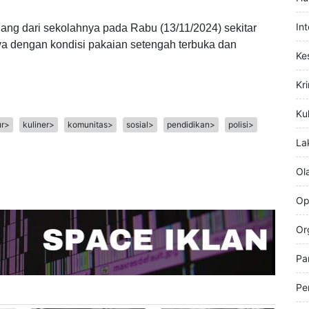
Hi
pa waktu lalu.
Hu
In
ang dari sekolahnya pada Rabu (13/11/2024) sekitar
ya dengan kondisi pakaian setengah terbuka dan
Ke
Kr
Kul
ur>
kuliner>
komunitas>
sosial>
pendidikan>
polisi>
La
Ol
Op
Or
Pa