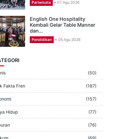
CSR Aston Banyuwangi,
Puluhan Karyawan Perbagus
Musala dan…
Pariwisata
07 Agu 2026
English One Hospitality
Kembali Gelar Table Manner
dan…
Pendidikan
06 Agu 2026
ATEGORI
nis
(50)
k Fakta Fren
(187)
onomi
(157)
ya Hidup
(77)