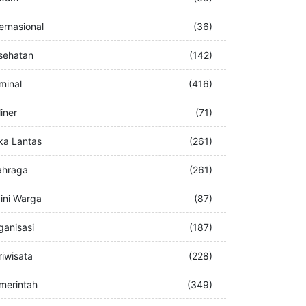
buran
(76)
kum
(69)
ternasional
(36)
sehatan
(142)
iminal
(416)
iner
(71)
ka Lantas
(261)
ahraga
(261)
ini Warga
(87)
ganisasi
(187)
riwisata
(228)