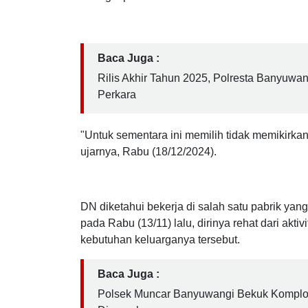
siswi MI Kalibaru hingga kini turut mempengaruh
bekerja lebih dahulu untuk fokus pada upaya 
terungkap.
Baca Juga :
Rilis Akhir Tahun 2025, Polresta Banyuwa
Perkara
"Untuk sementara ini memilih tidak memikirkan
ujarnya, Rabu (18/12/2024).
DN diketahui bekerja di salah satu pabrik ya
pada Rabu (13/11) lalu, dirinya rehat dari akt
kebutuhan keluarganya tersebut.