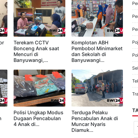
Pe
Pe
Pe
Pe
or
Terekam CCTV
Komplotan ABH
Po
Bonceng Anak saat
Pembobol Minimarket
Mencuri di
dan Sekolah di
Pol
Banyuwangi,…
Banyuwangi…
Sel
Te
Tr
T
Polisi Ungkap Modus
Terduga Pelaku
h
Dugaan Pencabulan
Pencabulan Anak di