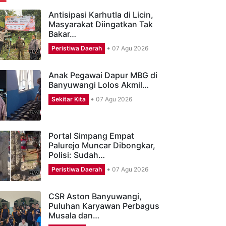
ERITA TERBARU
Antisipasi Karhutla di Licin,
Masyarakat Diingatkan Tak
Bakar…
Peristiwa Daerah
07 Agu 2026
Anak Pegawai Dapur MBG di
Banyuwangi Lolos Akmil…
Sekitar Kita
07 Agu 2026
Portal Simpang Empat
Palurejo Muncar Dibongkar,
Polisi: Sudah…
Peristiwa Daerah
07 Agu 2026